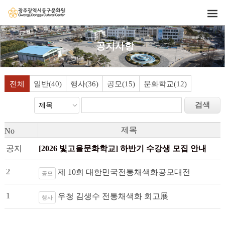
공지사항
전체
일반(40)
행사(36)
공모(15)
문화학교(12)
제목
No
공지
[2026 빛고을문화학교] 하반기 수강생 모집 안내
2 
제 10회 대한민국전통채색화공모대전
공모
1 
우청 김생수 전통채색화 회고展
행사