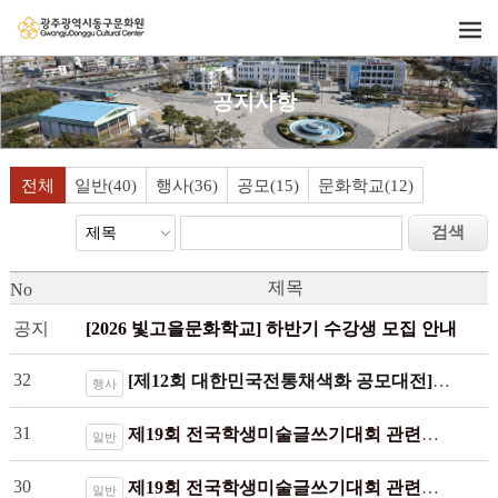
공지사항
전체
일반(40)
행사(36)
공모(15)
문화학교(12)
제목
No
공지
[2026 빛고을문화학교] 하반기 수강생 모집 안내
32
[제12회 대한민국전통채색화 공모대전] 수상작품 및 시상식 일정(정정)
행사
31
제19회 전국학생미술글쓰기대회 관련기사(남도일보)
일반
30
제19회 전국학생미술글쓰기대회 관련기사(광남일보)
일반