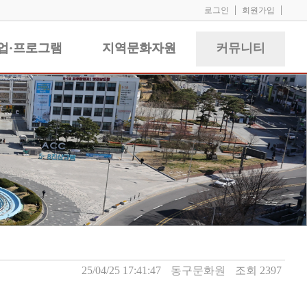
|
|
로그인
회원가입
업·프로그램
업·프로그램
지역문화자원
지역문화자원
커뮤니티
커뮤니티
25/04/25 17:41:47
동구문화원
조회 2397