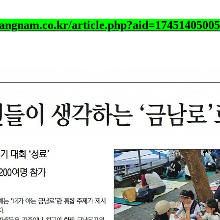
wangnam.co.kr/article.php?aid=1745140500