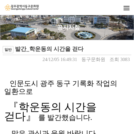
공지사항
발간_학운동의 시간을 걷다
일반
24/12/05 16:49:31
동구문화원
조회 3083
인문도시 광주 동구 기록화 작업의
일환으로
우
『학운동의 시간을
걷다』
를 발간했습니다.
만
많은 관심과 응원 바랍니다