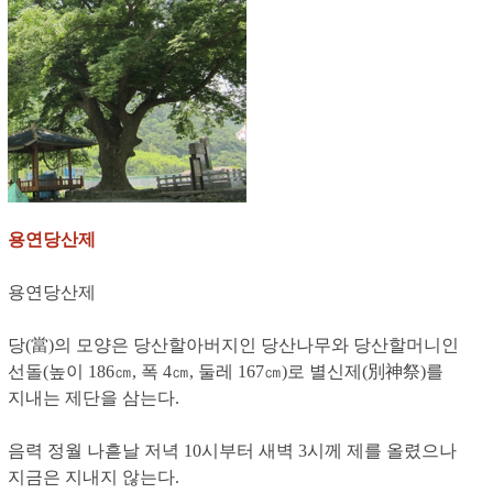
용연당산제
용연당산제
당(當)의 모양은 당산할아버지인 당산나무와 당산할머니인
선돌(높이 186㎝, 폭 4㎝, 둘레 167㎝)로 별신제(別神祭)를
지내는 제단을 삼는다.
음력 정월 나흗날 저녁 10시부터 새벽 3시께 제를 올렸으나
지금은 지내지 않는다.