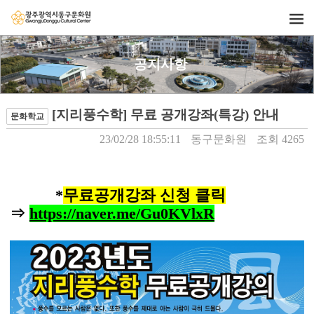
공지사항
[지리풍수학] 무료 공개강좌(특강) 안내
문화학교
23/02/28 18:55:11
동구문화원
조회 4265
*
무료공개강좌 신청 클릭
⇒ 
https://naver.me/Gu0KVlxR