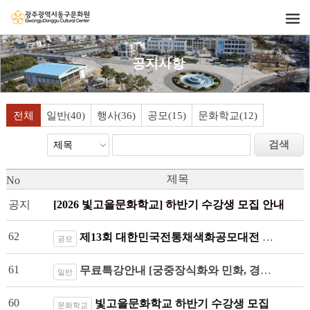
공지사항
전체
일반(40)
행사(36)
공모(15)
문화학교(12)
제목
No
공지
[2026 빛고을문화학교] 하반기 수강생 모집 안내
62
제13회 대한민국전통채색화공모대전 수상작전시 (무료관람)
공모
61
무료특강안내 [궁중장식화와 민화, 경계와 접점] 10월10일
일반
60
빛고을문화학교 하반기 수강생 모집
문화학교